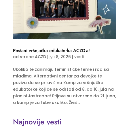
Postani vršnjačka edukatorka ACZD-a!
od strane
ACZD
|
јун 8, 2026
|
vesti
Ukoliko te zanimaju feminističke teme i rad sa
mladima, Alternativni centar za devojke te
poziva da se prijaviš na Kamp za vršnjačke
edukatorke koji će se održati od 8. do 10. jula na
planini Jastrebac! Prijave su otvorene do 21. juna,
a kamp je za tebe ukoliko: Živiš...
Najnovije vesti