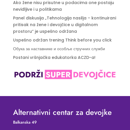
Ako žene nisu prisutne u podacima one postaju
nevidljive i u politikama
Panel diskusija „Tehnologija nasilja – kontinuirani
pritisak na žene i devojčice u digitalnom
prostoru“ je uspešno održana
Uspešno održan trening Think before you click
Обука за наставнике и особље стручних служби
Postani vršnjačka edukatorka ACZD-a!
Alternativni centar za devojke
Balkanska 49