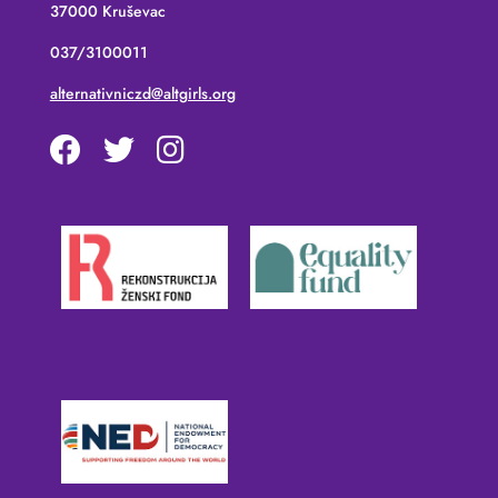
37000 Kruševac
037/3100011
alternativniczd@altgirls.org