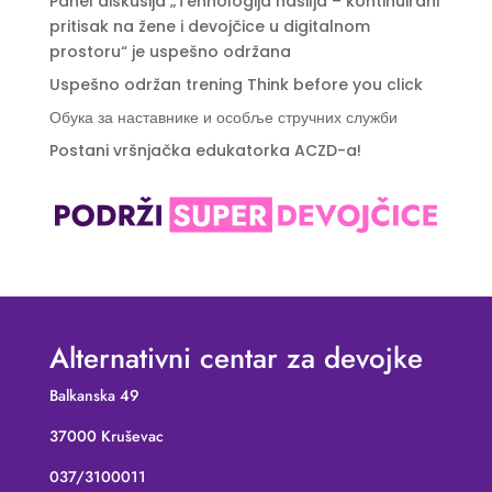
Panel diskusija „Tehnologija nasilja – kontinuirani
pritisak na žene i devojčice u digitalnom
prostoru“ je uspešno održana
Uspešno održan trening Think before you click
Обука за наставнике и особље стручних служби
Postani vršnjačka edukatorka ACZD-a!
Alternativni centar za devojke
Balkanska 49
37000 Kruševac
037/3100011