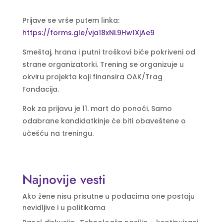
Prijave se vrše putem linka:
https://forms.gle/vja18xNL9Hw1XjAe9
Smeštaj, hrana i putni troškovi biće pokriveni od
strane organizatorki. Trening se organizuje u
okviru projekta koji finansira OAK/Trag
Fondacija.
Rok za prijavu je 11. mart do ponoći. Samo
odabrane kandidatkinje će biti obaveštene o
učešću na treningu.
Najnovije vesti
Ako žene nisu prisutne u podacima one postaju
nevidljive i u politikama