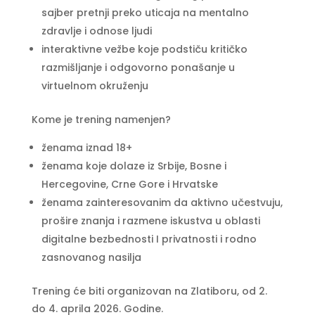
sajber pretnji preko uticaja na mentalno
zdravlje i odnose ljudi
interaktivne vežbe koje podstiču kritičko
razmišljanje i odgovorno ponašanje u
virtuelnom okruženju
Kome je trening namenjen?
ženama iznad 18+
ženama koje dolaze iz Srbije, Bosne i
Hercegovine, Crne Gore i Hrvatske
ženama zainteresovanim da aktivno učestvuju,
prošire znanja i razmene iskustva u oblasti
digitalne bezbednosti I privatnosti i rodno
zasnovanog nasilja
Trening će biti organizovan na Zlatiboru, od 2.
do 4. aprila 2026. Godine.