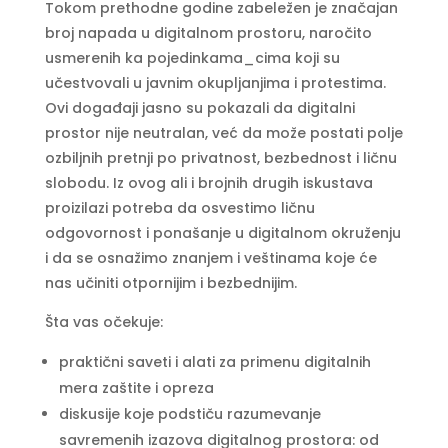
Tokom prethodne godine zabeležen je značajan
broj napada u digitalnom prostoru, naročito
usmerenih ka pojedinkama_cima koji su
učestvovali u javnim okupljanjima i protestima.
Ovi događaji jasno su pokazali da digitalni
prostor nije neutralan, već da može postati polje
ozbiljnih pretnji po privatnost, bezbednost i ličnu
slobodu. Iz ovog ali i brojnih drugih iskustava
proizilazi potreba da osvestimo ličnu
odgovornost i ponašanje u digitalnom okruženju
i da se osnažimo znanjem i veštinama koje će
nas učiniti otpornijim i bezbednijim.
Šta vas očekuje:
praktični saveti i alati za primenu digitalnih
mera zaštite i opreza
diskusije koje podstiču razumevanje
savremenih izazova digitalnog prostora: od